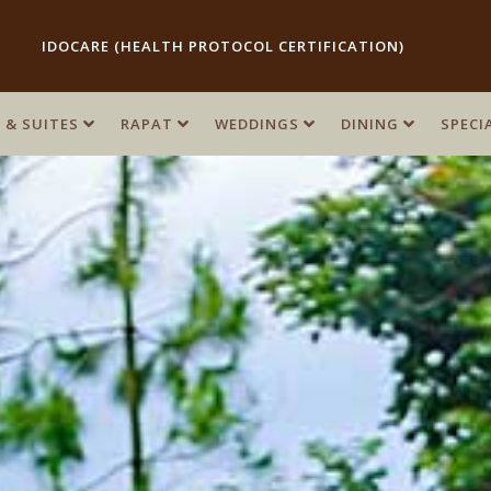
IDOCARE (HEALTH PROTOCOL CERTIFICATION)
 & SUITES
 & SUITES
RAPAT
RAPAT
WEDDINGS
WEDDINGS
DINING
DINING
SPECI
SPECI