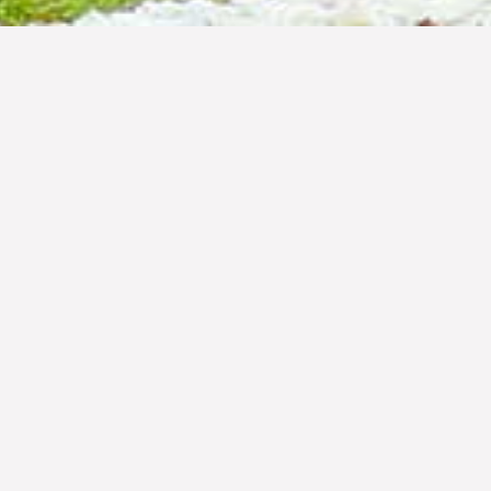
Terleta
Packages
tempat
pengala
Venues
biasa 
Terms & Conditions
tempat 
tambah