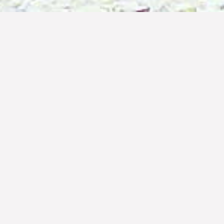
WEDDINGS
k di atap hotel, Jelajahi ruang pertemuan hotel kami dengan lantai
 pertemuan kami yang menginspirasi dengan pemandangan surga
man luar biasa untuk melihat kota & Oceano Skylounge untuk mel
dapat diakses untuk acara yang mengesankan dan mewujudkan per
pernikahan yang luas di Seminyak – Bali yang akan memenuhi ke
an atau pilih dari berbagai paket untuk mempersonalisasi peng