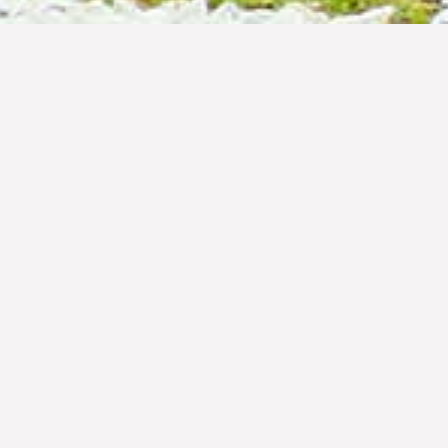
 pertemuan khusus di lantai 2 dan 3. Juga, nikmati
wi di atap. Kamar Nakula Sadewa yang menawarkan
ihat laut di bawah kaki Anda. Tempat kami yang luar
nikahan impian Anda di hotel kami dengan sejumlah
butuhan Anda. Manjakan diri dengan sentuhan
aturan sempurna Anda. Tim perencana berpengalaman