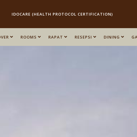
IDOCARE (HEALTH PROTOCOL CERTIFICATION)
OVER
OVER
ROOMS
ROOMS
RAPAT
RAPAT
RESEPSI
RESEPSI
DINING
DINING
GA
GA