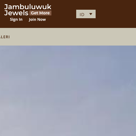
ID
LERI
LERI