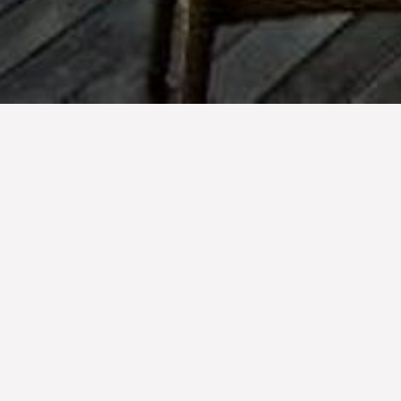
Lokasi Terdekat
h bagi banyak budaya yang berbeda, suku suku, keindahan alam
tempat khusus di hati para pelancong dunia. Lahir dari semangat 
untuk menonjolkan warisan budaya, tradisi, norma, dan seni terb