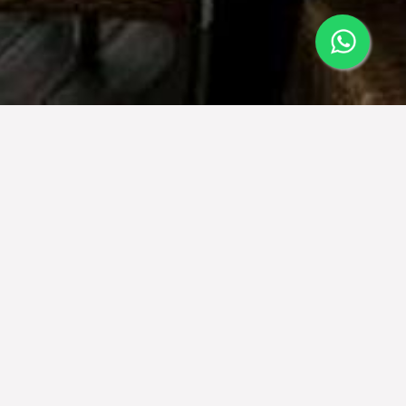
 yang eksotis dan keramahan yang
untuk keramahan dan cinta warisan
aik Indonesia. Hotel Jambuluwuk &