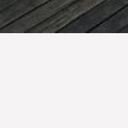
Kepulauan Indonesia adalah ruma
terkenal di dunia yang memiliki 
Indonesia, perusahaan bertujuan 